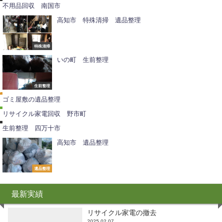
不用品回収 南国市
高知市 特殊清掃 遺品整理
特殊清掃
いの町 生前整理
遺
品
/
整
生前整理
理
ゴミ屋敷の遺品整理
お
知
リサイクル家電回収 野市町
ら
せ
生前整理 四万十市
高知市 遺品整理
遺品整理
最新実績
リサイクル家電の撤去
2025.02.07