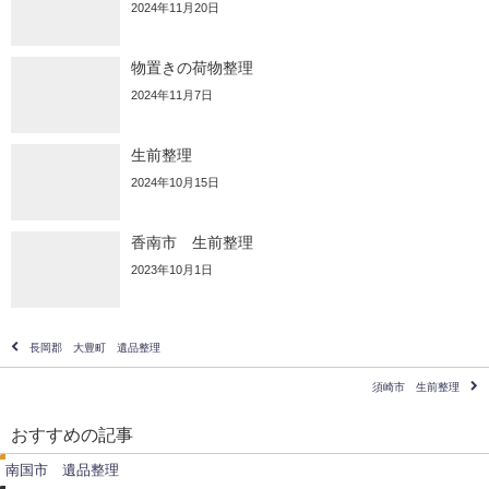
2024年11月20日
物置きの荷物整理
2024年11月7日
生前整理
2024年10月15日
香南市 生前整理
2023年10月1日
長岡郡 大豊町 遺品整理
須崎市 生前整理
遺
品
不
おすすめの記事
整
用
理
品
南国市 遺品整理
撤
去