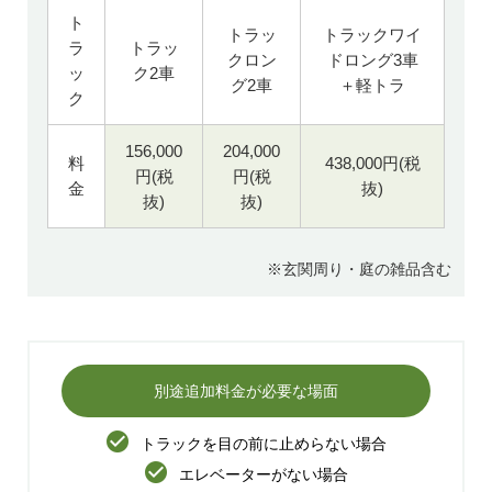
ト
トラッ
トラックワイ
ラ
トラッ
クロン
ドロング3車
ッ
ク2車
グ2車
＋軽トラ
ク
156,000
204,000
料
438,000円(税
円(税
円(税
金
抜)
抜)
抜)
※玄関周り・庭の雑品含む
別途追加料金が必要な場面
トラックを目の前に止めらない場合
エレベーターがない場合