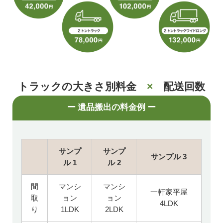
トラックの大きさ別料金
×
配送回数
ー 遺品搬出の料金例 ー
サンプ
サンプ
サンプル 3
ル 1
ル 2
間
マンシ
マンシ
一軒家平屋
取
ョン
ョン
4LDK
り
1LDK
2LDK