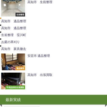
高知市 生前整理
遺
品
整
生前整理
お
理
知
高知市 遺品整理
ら
生
せ
前
高知市 遺品整理
整
理
不
生前整理 窪川町
伐
用
採
品
お庭の草刈り
撤
去
高知市 家具撤去
安芸市 遺品整理
遺品整理
高知市 出張買取
不用品回収/出張買取
最新実績