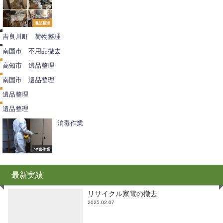
荷
物
不
整
遺品整理
用
理
品
吉良川町 荷物整理
撤
遺
去
品
南国市 不用品撤去
整
遺
理
品
高知市 遺品整理
整
遺
理
品
南国市 遺品整理
整
遺
理
品
遺品整理
整
理
遺品整理
消毒作業
消毒作業
最新実績
リサイクル家電の撤去
2025.02.07