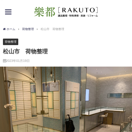
toggle
navigation
ホーム
荷物整理
松山市 荷物整理
荷物整理
松山市 荷物整理
2023年01月19日