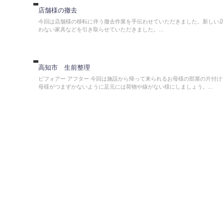
去
店舗様の撤去
今回は店舗様の移転に伴う撤去作業を手伝わせていただきました。新しい
わない家具などを引き取らせていただきました。...
生
前
整
理
高知市 生前整理
ビフォアー アフター 今回は施設から帰って来られるお母様の部屋の片付け
母様がつまずかないように足元には荷物や線がない様にしましょう。...