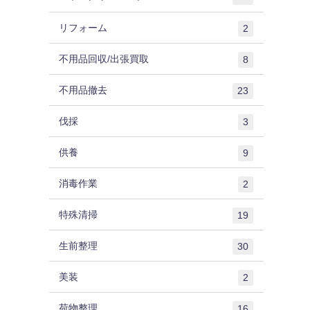
リフォーム
2
不用品回収/出張買取
8
不用品撤去
23
伐採
3
供養
9
消毒作業
2
特殊清掃
19
生前整理
30
美装
2
荷物整理
16