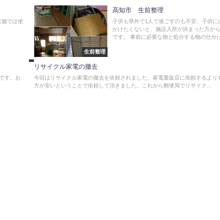
高知市 生前整理
店舗では使
子供も県外で1人で過ごすのも不安、子供に
不
かけたくないと、施設入所が決まった方か
用
です。 事前に必要な物と処分する物の仕分けを
品
撤
生前整理
去
リサイクル家電の撤去
です。お
今回はリサイクル家電の撤去を依頼されました。家電量販店に依頼するより
方が安いということで依頼して頂きました。これから郵便局でリサイク...