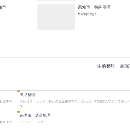
知市
高知市 特殊清掃
2023年12月15日
生前整理 高知
遺
品
整
理
遺品整理
遺
品
お仕事を
今回は２トラック一杯分の遺品整理です。だいたい作業員2人で半日で終わ
整
す。...
理
南国市 遺品整理
客さまの
ビフォー アフター...