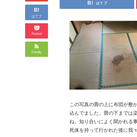
はてブ
B!
はてブ
Pocket
Feedly
この写真の畳の上に布団が敷
込んでました。畳の下までは
ね。知り合いによく聞かれる
死体を持って行かれた後に我