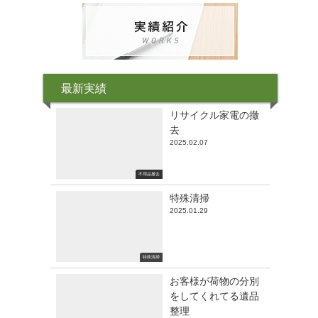
最新実績
リサイクル家電の撤
去
2025.02.07
不用品撤去
特殊清掃
2025.01.29
特殊清掃
お客様が荷物の分別
をしてくれてる遺品
整理