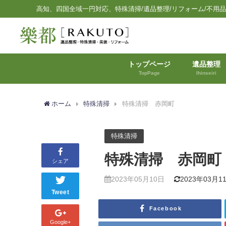
高知、四国全域一円対応、特殊清掃/遺品整理/リフォーム/不用
トップページ
遺品整理
TopPage
Ihinseiri
ホーム
特殊清掃
特殊清掃 赤岡町
特殊清掃
特殊清掃 赤岡町
シェア
2023年05月10日
2023年03月1
Tweet
Facebook
Google+