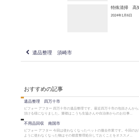
特殊清掃 高
2024年1月6日
遺品整理 須崎市
遺
品
おすすめの記事
整
理
不
遺品整理 四万十市
用
品
ビフォー アフター 四万十市の遺品整理です。最近四万十市の包括さんから
撤
頂ける様になりました。樂都はこうち生協さんや自治体からのお仕事...
去
不
不用品回収 南国市
用
品
ビフォー アフター 今回は使わなくなったベットの撤去作業です。今回のお
撤
ように使わなくなった物はその都度整理処分しておくことをオススメ...