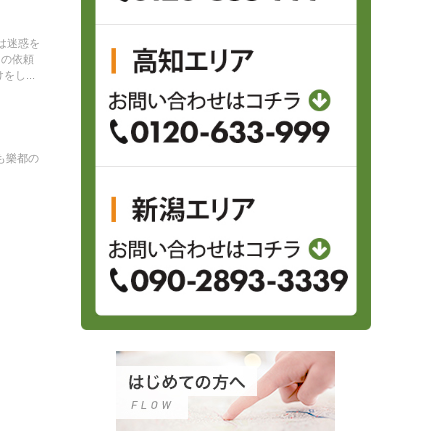
は迷惑を
らの依頼
し...
も樂都の