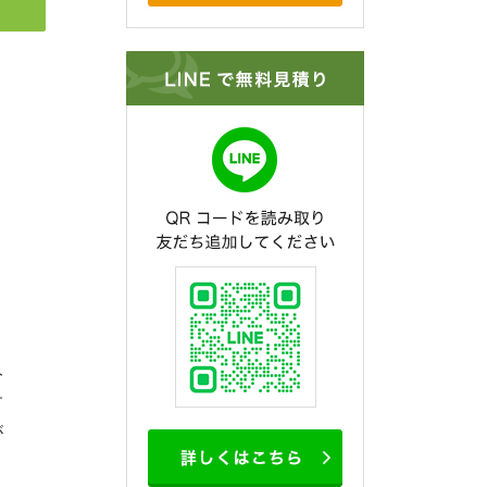
み
す
が