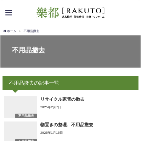
toggle
navigation
ホーム
不用品撤去
不用品撤去
不用品撤去の記事一覧
リサイクル家電の撤去
2025年2月7日
不用品撤去
物置きの整理、不用品撤去
2025年1月15日