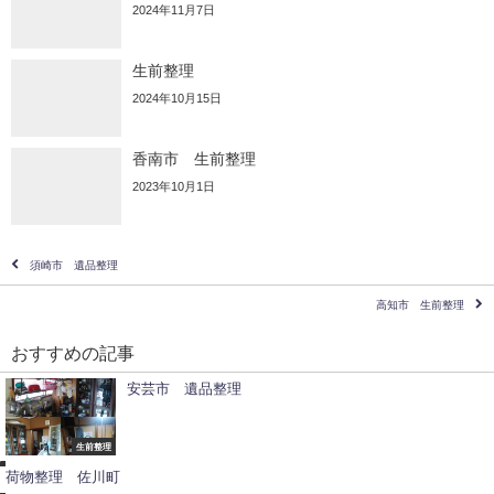
2024年11月7日
生前整理
2024年10月15日
香南市 生前整理
2023年10月1日
須崎市 遺品整理
高知市 生前整理
おすすめの記事
安芸市 遺品整理
不
用
品
撤
生前整理
去
荷物整理 佐川町
供
遺
養