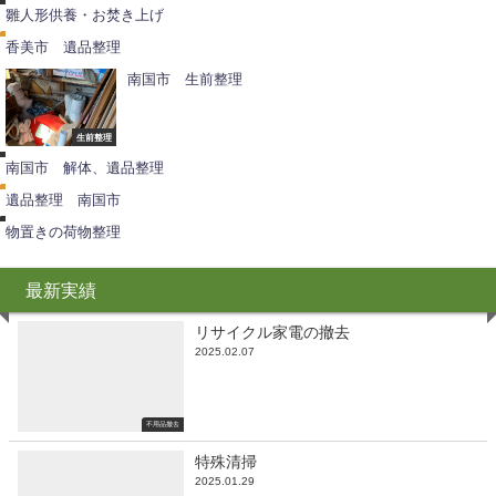
品
雛人形供養・お焚き上げ
整
理
香美市 遺品整理
南国市 生前整理
解
生前整理
遺
体
品
不
南国市 解体、遺品整理
整
用
理
品
遺品整理 南国市
撤
去
物置きの荷物整理
最新実績
リサイクル家電の撤去
2025.02.07
不用品撤去
特殊清掃
2025.01.29