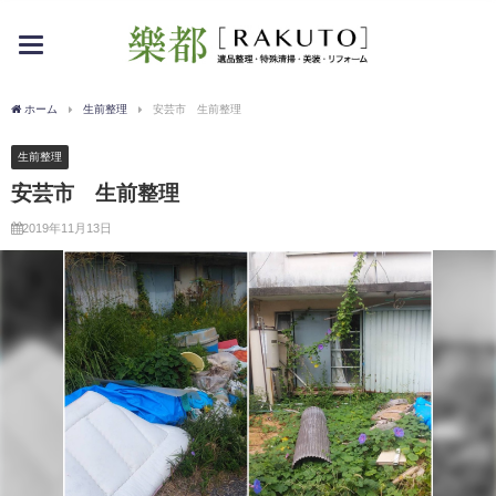
toggle
navigation
ホーム
生前整理
安芸市 生前整理
生前整理
安芸市 生前整理
2019年11月13日