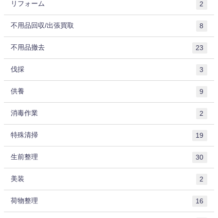
リフォーム
2
不用品回収/出張買取
8
不用品撤去
23
伐採
3
供養
9
消毒作業
2
特殊清掃
19
生前整理
30
美装
2
荷物整理
16