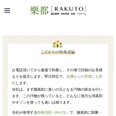
toggle
navigation
お電話頂いてから最速で到着し、その場で詳細のお見積
もりを提示します。即日対応で、
近隣からの苦情にも対
応
します。
当社は、まず徹底的に臭いの元となる汚物の除去を行い
ます。この汚物が残っていると、どんなに強力な消臭剤
やオゾンを使っても臭いは残ります。
当社が使用する
特殊洗剤（KH-21）
で、徹底的に除菌・