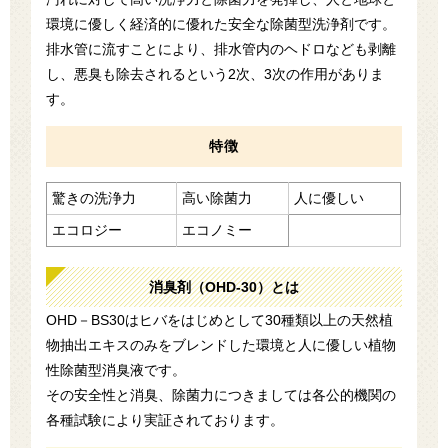
環境に優しく経済的に優れた安全な除菌型洗浄剤です。
排水管に流すことにより、排水管内のヘドロなども剥離
し、悪臭も除去されるという2次、3次の作用がありま
す。
特徴
驚きの洗浄力
高い除菌力
人に優しい
エコロジー
エコノミー
消臭剤（OHD-30）とは
OHD－BS30はヒバをはじめとして30種類以上の天然植
物抽出エキスのみをブレンドした環境と人に優しい植物
性除菌型消臭液です。
その安全性と消臭、除菌力につきましては各公的機関の
各種試験により実証されております。