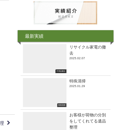
最新実績
リサイクル家電の撤
去
2025.02.07
不用品撤去
特殊清掃
2025.01.29
特殊清掃
お客様が荷物の分別
をしてくれてる遺品
理
整理