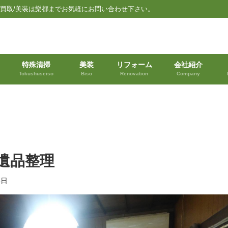
品買取/美装は樂都までお気軽にお問い合わせ下さい。
特殊清掃
美装
リフォーム
会社紹介
Tokushuseiso
Biso
Renovation
Company
遺品整理
8日