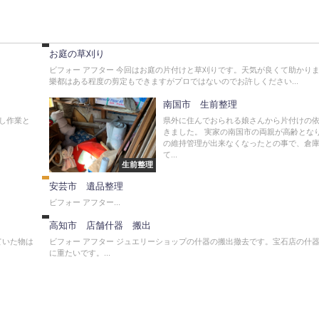
伐
採
お庭の草刈り
ビフォー アフター 今回はお庭の片付けと草刈りです。天気が良くて助かり
樂都はある程度の剪定もできますがプロではないのでお許しください...
南国市 生前整理
し作業と
県外に住んでおられる娘さんから片付けの
きました。 実家の南国市の両親が高齢とな
遺
の維持管理が出来なくなったとの事で、倉
品
て...
整
生前整理
不
理
用
安芸市 遺品整理
品
撤
ビフォー アフター...
去
高知市 店舗什器 搬出
ていた物は
ビフォー アフター ジュエリーショップの什器の搬出撤去です。宝石店の什
に重たいです。...