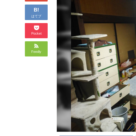
B!
はてブ
Pocket
Feedly