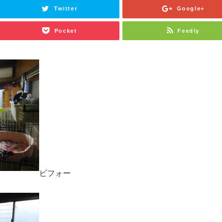
Twitter
Google+
Pocket
Feedly
ビフォー