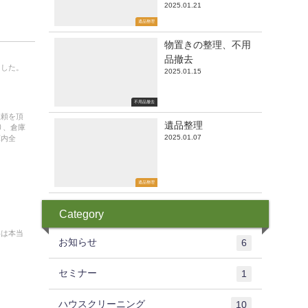
2025.01.21
遺品整理
物置きの整理、不用
品撤去
ました。
2025.01.15
不用品撤去
依頼を頂
遺品整理
り、倉庫
2025.01.07
庫内全
遺品整理
Category
器は本当
お知らせ
6
セミナー
1
ハウスクリーニング
10