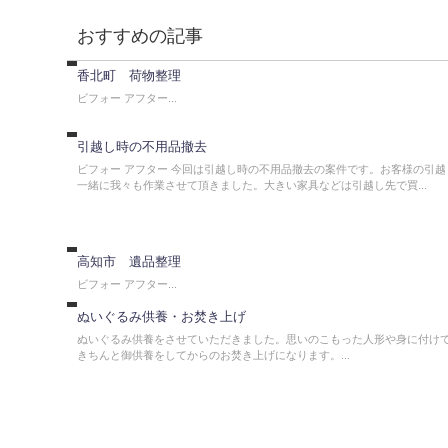
荷
物
おすすめの記事
整
理
不
香北町 荷物整理
用
品
ビフォー アフター...
撤
去
引越し時の不用品撤去
ビフォー アフター 今回は引越し時の不用品撤去の案件です。お客様の引越
一緒に我々も作業させて頂きました。大きい家具などは引越し先で買...
お
知
ら
せ
高知市 遺品整理
供
ビフォー アフター...
養
ぬいぐるみ供養・お焚き上げ
ぬいぐるみ供養をさせていただきました。思いのこもった人形や身に付け
きちんと御供養をしてからのお焚き上げになります。...