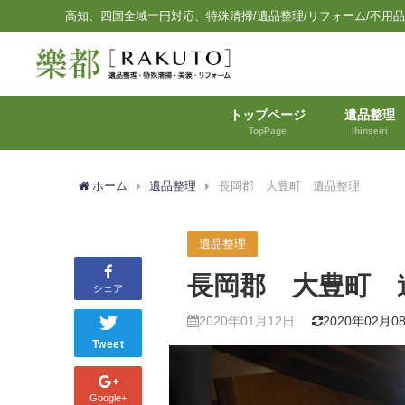
高知、四国全域一円対応、特殊清掃/遺品整理/リフォーム/不用
トップページ
遺品整理
TopPage
Ihinseiri
ホーム
遺品整理
長岡郡 大豊町 遺品整理
遺品整理
長岡郡 大豊町 
シェア
2020年01月12日
2020年02月0
Tweet
Google+