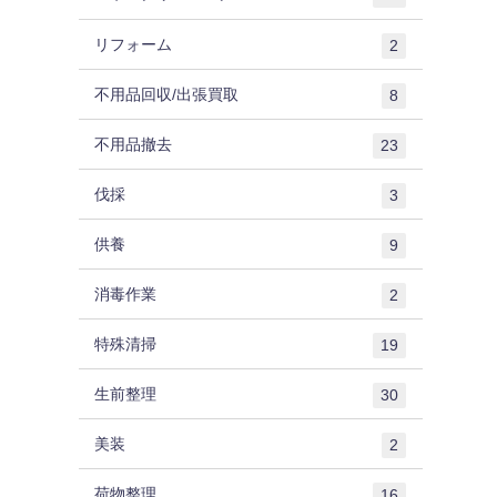
リフォーム
2
不用品回収/出張買取
8
不用品撤去
23
伐採
3
供養
9
消毒作業
2
特殊清掃
19
生前整理
30
美装
2
荷物整理
16