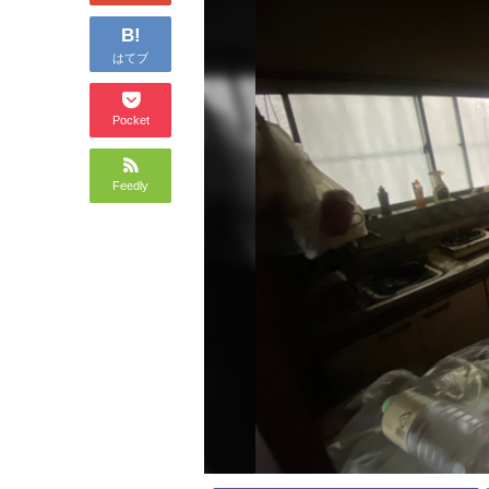
B!
はてブ
Pocket
Feedly