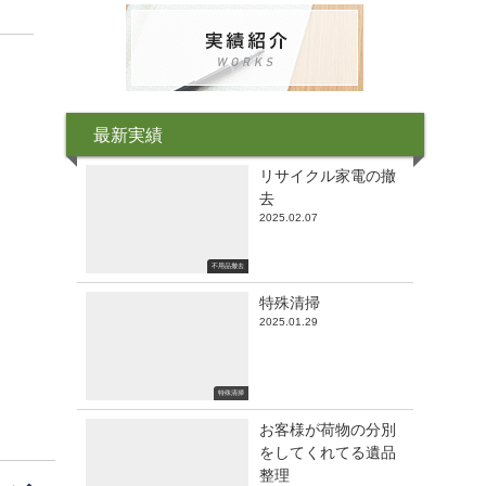
最新実績
リサイクル家電の撤
去
2025.02.07
不用品撤去
特殊清掃
2025.01.29
特殊清掃
お客様が荷物の分別
をしてくれてる遺品
整理