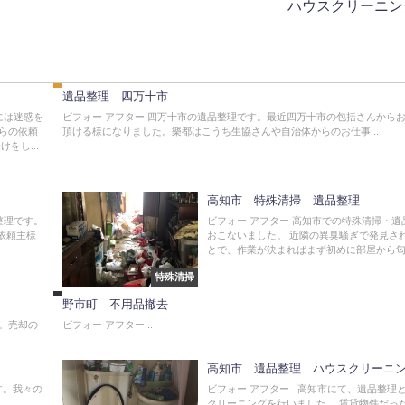
ハウスクリーニン
遺
品
整
理
遺品整理 四万十市
には迷惑を
ビフォー アフター 四万十市の遺品整理です。最近四万十市の包括さんから
らの依頼
頂ける様になりました。樂都はこうち生協さんや自治体からのお仕事...
をし...
高知市 特殊清掃 遺品整理
整理です。
ビフォー アフター 高知市での特殊清掃・遺
不
依頼主様
おこないました。 近隣の異臭騒ぎで発見さ
用
とで、作業が決まればまず初めに部屋から匂い
品
撤
特殊清掃
去
野市町 不用品撤去
。売却の
ビフォー アフター...
高知市 遺品整理 ハウスクリーニ
す。我々の
ビフォー アフター 高知市にて、遺品整理
クリーニングを行いました。 賃貸物件だっ