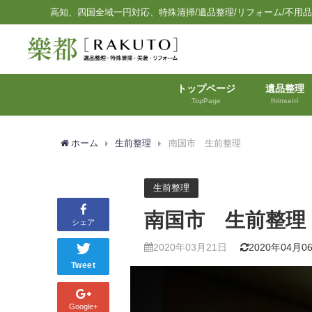
高知、四国全域一円対応、特殊清掃/遺品整理/リフォーム/不用
トップページ
遺品整理
TopPage
Ihinseiri
ホーム
生前整理
南国市 生前整理
生前整理
南国市 生前整理
シェア
2020年03月21日
2020年04月0
Tweet
Google+