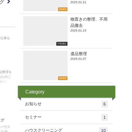
グ
2025.01.21
遺品整理
物置きの整理、不用
品撤去
2025.01.15
お仕事を
不用品撤去
遺品整理
2025.01.07
品整理を
れたのこ
遺品整理
...
Category
お知らせ
6
セミナー
1
ング
とハウス
ハウスクリーニング
10
たため、