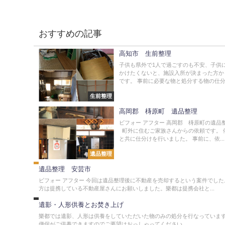
おすすめの記事
高知市 生前整理
子供も県外で1人で過ごすのも不安、子供
かけたくないと、施設入所が決まった方か
です。 事前に必要な物と処分する物の仕分け
生前整理
高岡郡 梼原町 遺品整理
ビフォー アフター 高岡郡 梼原町の遺品
町外に住むご家族さんからの依頼です。 
遺
と共に仕分けを行いました。 事前に、依...
品
整
遺品整理
理
遺品整理 安芸市
ビフォー アフター 今回は遺品整理後に不動産を売却するという案件でした
供
方は提携している不動産屋さんにお願いしました。樂都は提携会社と...
養
遺影・人形供養とお焚き上げ
樂都では遺影、人形は供養をしていただいた物のみの処分を行なっていま
僧侶がご供養できますのでご要望はおっしゃってください。...