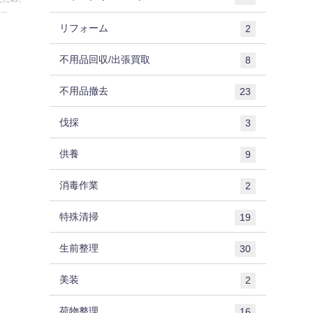
..
リフォーム
2
不用品回収/出張買取
8
不用品撤去
23
伐採
3
供養
9
消毒作業
2
特殊清掃
19
生前整理
30
美装
2
荷物整理
16