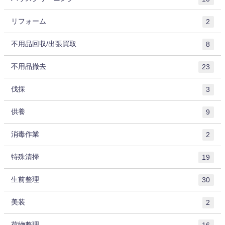
リフォーム
2
不用品回収/出張買取
8
不用品撤去
23
伐採
3
供養
9
消毒作業
2
特殊清掃
19
生前整理
30
美装
2
荷物整理