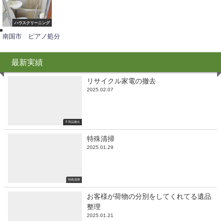
不
用
品
撤
ハウスクリーニング
去
南国市 ピアノ処分
最新実績
リサイクル家電の撤去
2025.02.07
不用品撤去
特殊清掃
2025.01.29
特殊清掃
お客様が荷物の分別をしてくれてる遺品
整理
2025.01.21