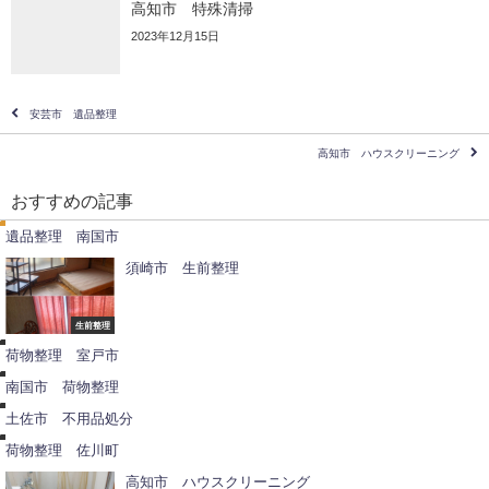
高知市 特殊清掃
2023年12月15日
安芸市 遺品整理
高知市 ハウスクリーニング
遺
品
おすすめの記事
整
理
遺品整理 南国市
須崎市 生前整理
荷
物
整
生前整理
荷
理
物
不
荷物整理 室戸市
整
用
理
品
不
南国市 荷物整理
撤
用
去
品
土佐市 不用品処分
撤
去
荷物整理 佐川町
高知市 ハウスクリーニング