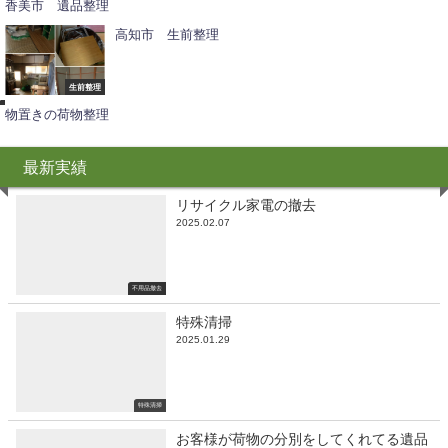
香美市 遺品整理
高知市 生前整理
不
用
品
撤
生前整理
去
物置きの荷物整理
最新実績
リサイクル家電の撤去
2025.02.07
不用品撤去
特殊清掃
2025.01.29
特殊清掃
お客様が荷物の分別をしてくれてる遺品