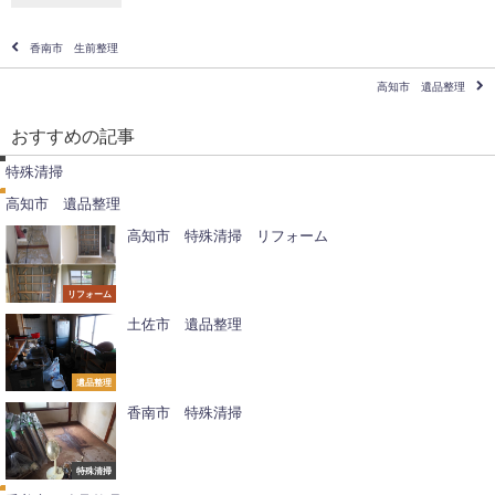
香南市 生前整理
高知市 遺品整理
特
殊
おすすめの記事
清
遺
掃
品
特殊清掃
整
理
高知市 遺品整理
高知市 特殊清掃 リフォーム
リフォーム
土佐市 遺品整理
遺品整理
香南市 特殊清掃
遺
品
整
特殊清掃
理