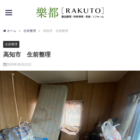
toggle
navigation
ホーム
生前整理
高知市 生前整理
生前整理
高知市 生前整理
2020年06月01日