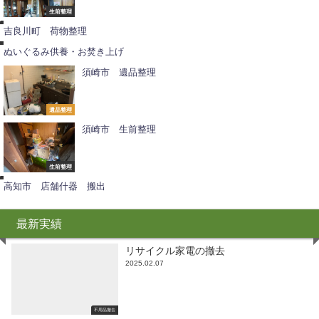
物
整
生前整理
理
吉良川町 荷物整理
供
養
ぬいぐるみ供養・お焚き上げ
須崎市 遺品整理
遺品整理
須崎市 生前整理
不
用
品
撤
生前整理
去
高知市 店舗什器 搬出
最新実績
リサイクル家電の撤去
2025.02.07
不用品撤去