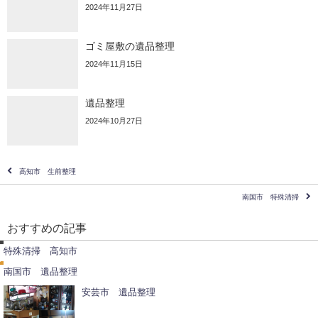
2024年11月27日
ゴミ屋敷の遺品整理
2024年11月15日
遺品整理
2024年10月27日
高知市 生前整理
南国市 特殊清掃
特
殊
おすすめの記事
清
遺
掃
品
特殊清掃 高知市
整
理
南国市 遺品整理
安芸市 遺品整理
荷