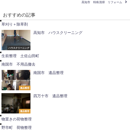
高知市 特殊清掃 リフォーム
おすすめの記事
伐
採
草刈り＋除草剤
高知市 ハウスクリーニング
生
前
不
整
ハウスクリーニング
用
理
品
生前整理 土佐山田町
撤
去
南国市 不用品撤去
南国市 遺品整理
遺品整理
四万十市 遺品整理
不
用
品
撤
遺品整理
荷
去
物
物置きの荷物整理
整
理
野市町 荷物整理