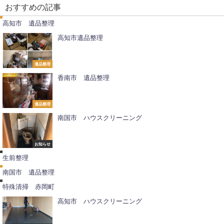
品
おすすめの記事
整
理
高知市 遺品整理
高知市遺品整理
遺品整理
香南市 遺品整理
遺品整理
南国市 ハウスクリーニング
生
前
整
お知らせ
遺
理
品
生前整理
整
特
理
殊
南国市 遺品整理
清
掃
特殊清掃 赤岡町
高知市 ハウスクリーニング