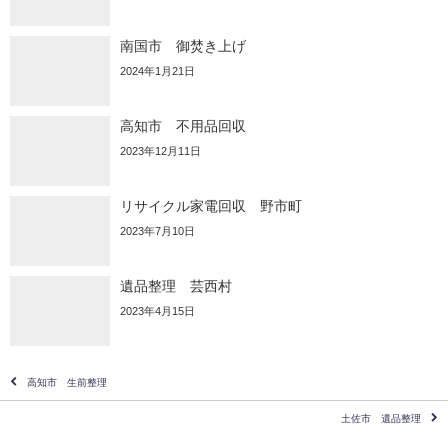
南国市 御焚き上げ
2024年1月21日
高知市 不用品回収
2023年12月11日
リサイクル家電回収 野市町
2023年7月10日
遺品整理 芸西村
2023年4月15日
高知市 生前整理
土佐市 遺品整理
遺