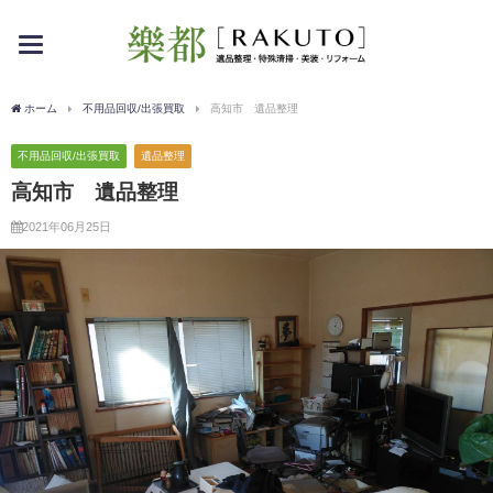
toggle
navigation
ホーム
不用品回収/出張買取
高知市 遺品整理
不用品回収/出張買取
遺品整理
高知市 遺品整理
2021年06月25日