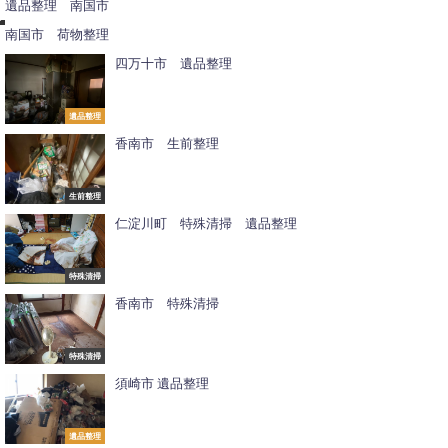
遺品整理 南国市
整
理
南国市 荷物整理
四万十市 遺品整理
遺品整理
香南市 生前整理
生前整理
仁淀川町 特殊清掃 遺品整理
特殊清掃
香南市 特殊清掃
特殊清掃
須崎市 遺品整理
不
用
品
撤
遺品整理
去