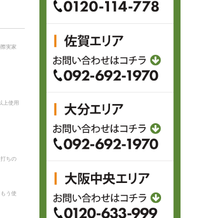
の際実家
以上使用
値打ちの
。もう使