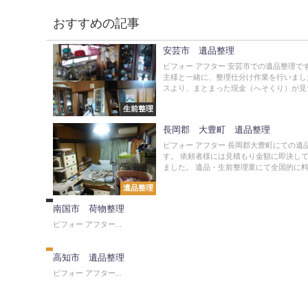
おすすめの記事
安芸市 遺品整理
ビフォー アフター 安芸市での遺品整理で
主様と一緒に、整理仕分け作業を行いまし
スより、まとまった現金（へそくり）が見つ
生前整理
長岡郡 大豊町 遺品整理
ビフォー アフター 長岡郡大豊町にての遺
す。 依頼者様には見積もり金額に即決し
荷
ました。 遺品・生前整理業にて全国的に料金
物
整
遺品整理
理
南国市 荷物整理
遺
品
ビフォー アフター...
整
理
高知市 遺品整理
ビフォー アフター...