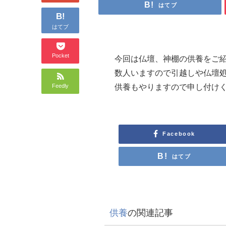
はてブ
B!
はてブ
Pocket
今回は仏壇、神棚の供養をご
数人いますので引越しや仏壇
供養もやりますので申し付け
Feedly
Facebook
はてブ
供養
の関連記事