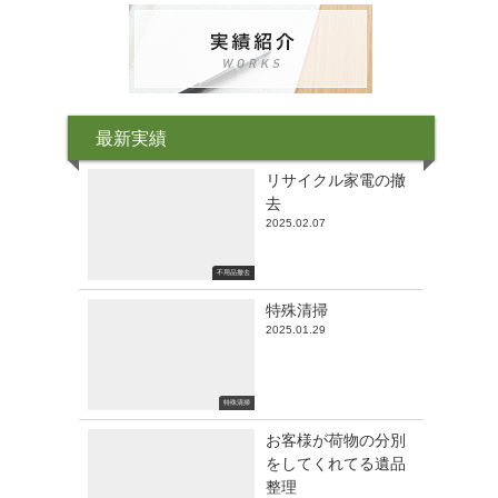
最新実績
リサイクル家電の撤
去
2025.02.07
不用品撤去
特殊清掃
2025.01.29
特殊清掃
お客様が荷物の分別
をしてくれてる遺品
整理