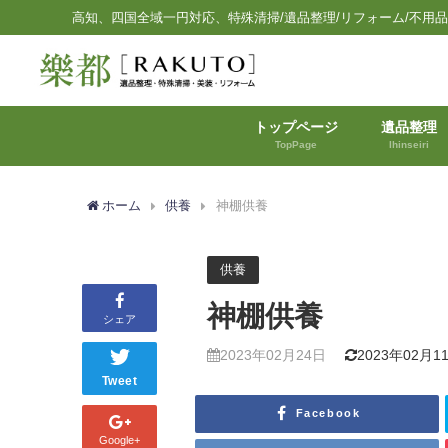
高知、四国全域一円対応、特殊清掃/遺品整理/リフォーム/不用
トップページ
遺品整理
TopPage
Ihinseiri
ホーム
供養
神棚供養
供養
神棚供養
シェア
2023年02月24日
2023年02月1
Tweet
Facebook
Google+