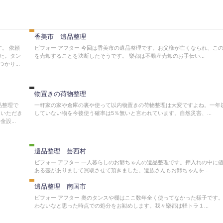
遺
品
整
理
香美市 遺品整理
す。 依頼
ビフォー アフター 今回は香美市の遺品整理です。お父様が亡くなられ、こ
不
た。タン
を売却することを決断したそうです。 樂都は不動産売却のお手伝い...
用
かり...
品
撤
不
去
用
品
物置きの荷物整理
回
品整理で
一軒家の家や倉庫の裏や使って以内物置きの荷物整理は大変ですよね。一年
収/
ていただき
していない物を今後使う確率は5％無いと言われています。自然災害、...
出
設...
張
買
取
遺品整理 芸西村
遺
品
ビフォー アフター 一人暮らしのお爺ちゃんの遺品整理です。押入れの中に
整
ある壺がありまして買取させて頂きました。遺族さんもお爺ちゃんを...
理
遺品整理 南国市
ビフォー アフター 奥のタンスや棚はここ数年全く使ってなかった様子です
わないなと思った時点での処分をお勧めします。我々樂都は軽トラ１...