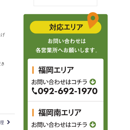
上げ
焚き
理