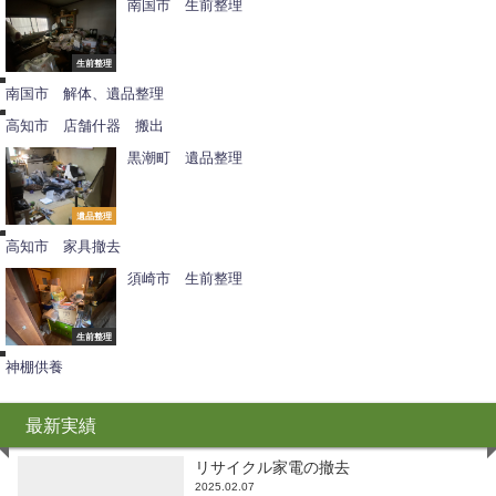
南国市 生前整理
不
解
生前整理
用
体
品
南国市 解体、遺品整理
撤
去
高知市 店舗什器 搬出
黒潮町 遺品整理
不
用
品
撤
遺品整理
去
高知市 家具撤去
須崎市 生前整理
供
生前整理
養
神棚供養
最新実績
リサイクル家電の撤去
2025.02.07