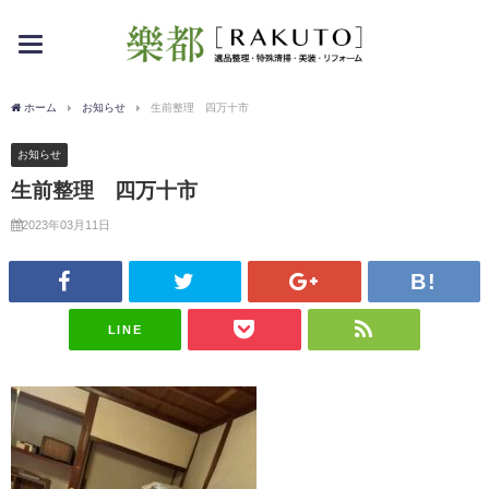
toggle
navigation
ホーム
お知らせ
生前整理 四万十市
お知らせ
生前整理 四万十市
2023年03月11日
LINE