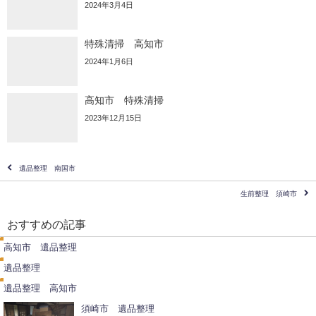
2024年3月4日
特殊清掃 高知市
2024年1月6日
高知市 特殊清掃
2023年12月15日
遺品整理 南国市
生前整理 須崎市
遺
品
おすすめの記事
整
遺
理
品
高知市 遺品整理
整
遺
理
品
遺品整理
整
理
遺品整理 高知市
須崎市 遺品整理