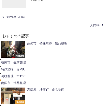
遺品整理 高知市
人形供養
おすすめの記事
高知市 特殊清掃 遺品整理
生
前
整
特殊清掃
特
理
殊
香南市 生前整理
清
荷
掃
物
特殊清掃 赤岡町
整
遺
理
品
荷物整理 室戸市
整
理
南国市 遺品整理
高岡郡 梼原町 遺品整理
不
用
品
撤
遺品整理
去