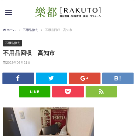
toggle
navigation
ホーム
不用品撤去
不用品回収 高知市
不用品撤去
不用品回収 高知市
2023年06月21日
LINE