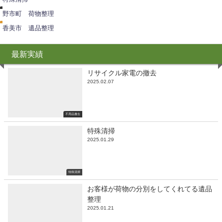
遺
理
品
野市町 荷物整理
整
理
香美市 遺品整理
最新実績
リサイクル家電の撤去
2025.02.07
不用品撤去
特殊清掃
2025.01.29
特殊清掃
お客様が荷物の分別をしてくれてる遺品
整理
2025.01.21