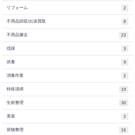
リフォーム
2
不用品回収/出張買取
8
不用品撤去
23
伐採
3
供養
9
消毒作業
2
特殊清掃
19
生前整理
30
美装
2
荷物整理
16