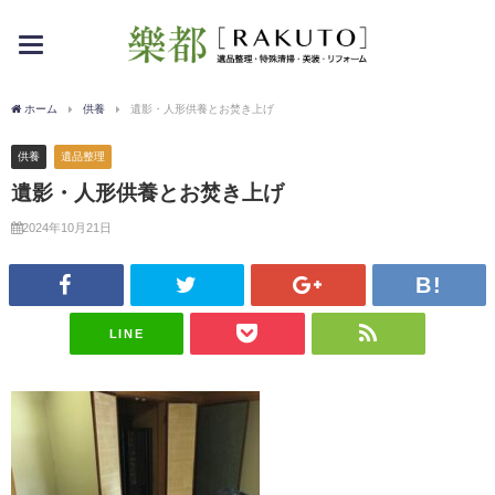
toggle
navigation
ホーム
供養
遺影・人形供養とお焚き上げ
供養
遺品整理
遺影・人形供養とお焚き上げ
2024年10月21日
LINE