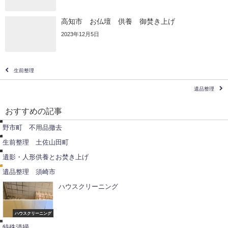
高知市 お仏壇 供養 御焚き上げ
2023年12月5日
生前整理
遺品整理
不
用
品
おすすめの記事
撤
生
去
前
野市町 不用品撤去
整
理
生前整理 土佐山田町
供
遺
養
品
遺影・人形供養とお焚き上げ
整
理
遺品整理 須崎市
ハウスクリーニング
特
殊
清
ハウスクリーニング
荷
掃
物
特殊清掃
整