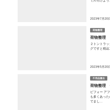
で片付けよう
2023年7月20
荷物整理
荷物整理
２トントラッ
グですと税込1
2023年5月20
不用品撤去
荷物整理 
ビフォー ア
も多くあった
でまし...