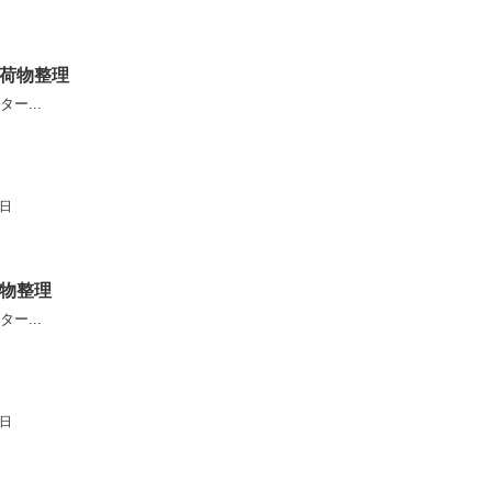
荷物整理
ー...
5日
物整理
ー...
5日