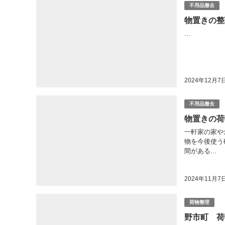
不用品撤去
物置きの整
...
2024年12月7
不用品撤去
物置きの荷
一軒家の家や
物を今後使う
間がある...
2024年11月7
荷物整理
野市町 荷