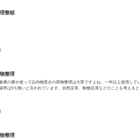
理整頓
日
物整理
倉庫の裏や使って以内物置きの荷物整理は大変ですよね。一年以上使用して
確率は5％無いと言われています。自然災害、動物災害などのことを考えると
日
物整理