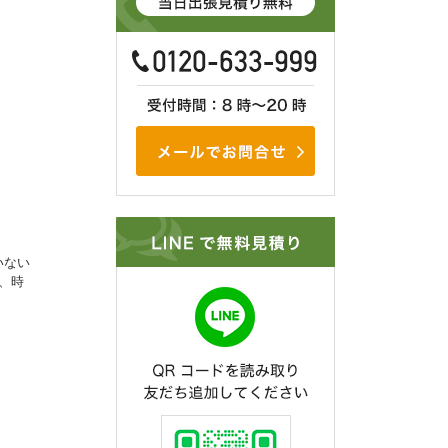
いない
、時