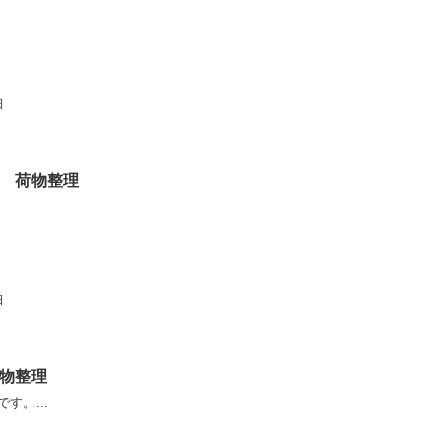
日
 荷物整理
日
物整理
す。...