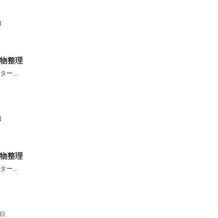
日
物整理
ー...
日
物整理
ー...
6日