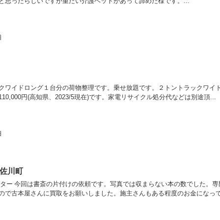
と思ったらしいですが重たい介護ベットがあって諦めた様です。...
日
クワイドロング１台分の荷物整理です。乗せ放題です。２トントラックワイ
10,000円(高知県、2023/5現在)です。家電リサイクル処分代などは別途頂...
日
佐川町
フター 今回は書斎の片付けの依頼です。写真では収まらない本の数でした。専
ので古本屋さんに買取をお願いしました。施主さんもある程度のお金になっ