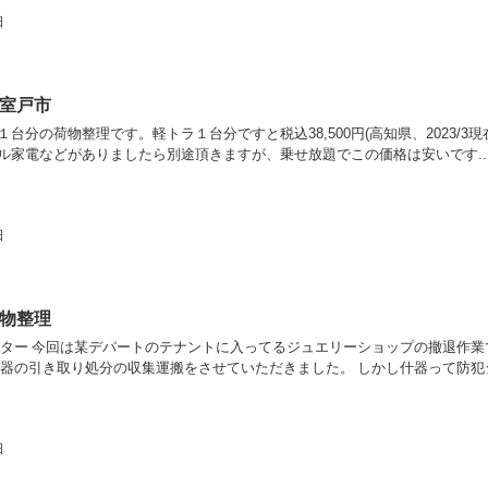
日
室戸市
台分の荷物整理です。軽トラ１台分ですと税込38,500円(高知県、2023/3現
ル家電などがありましたら別途頂きますが、乗せ放題でこの価格は安いです..
日
物整理
フター 今回は某デパートのテナントに入ってるジュエリーショップの撤退作業
什器の引き取り処分の収集運搬をさせていただきました。 しかし什器って防犯
日