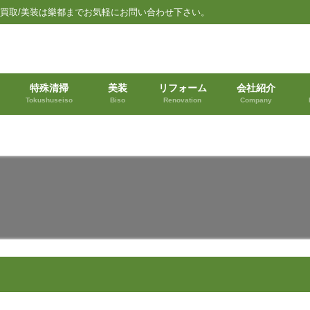
品買取/美装は樂都までお気軽にお問い合わせ下さい。
特殊清掃
美装
リフォーム
会社紹介
Tokushuseiso
Biso
Renovation
Company