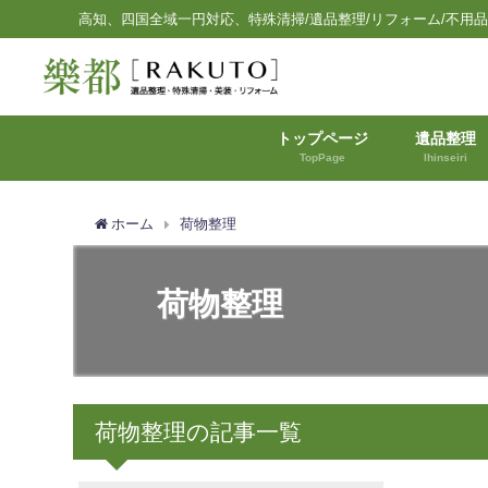
高知、四国全域一円対応、特殊清掃/遺品整理/リフォーム/不用
トップページ
遺品整理
TopPage
Ihinseiri
ホーム
荷物整理
荷物整理
荷物整理の記事一覧