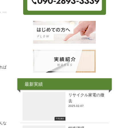
..
れば
最新実績
リサイクル家電の撤
去
2025.02.07
不用品撤去
んな